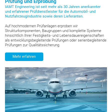
Prüfung und Erprobung
IAMT Engineering ist seit mehr als 30 Jahren anerkannter
und erfahrener Prüfdienstleister für die Automobil- und
Nutzfahrzeugindustrie sowie deren Lieferanten.
Auf hochmodernen Prüfanlagen erproben wir
Strukturkomponenten, Baugruppen und komplette Systeme
hinsichtlich Ihrer Festigkeits- und Lebensdauereigenschaften
als entwicklungsbegleitende Prüfungen oder serienbegleitende
Prüfungen zur Qualitätssicherung.
Mehr erfahren