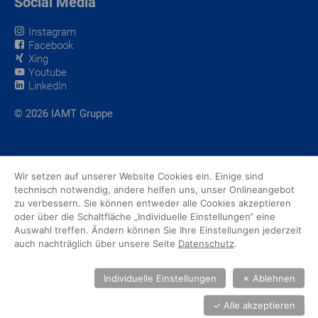
Social Media
Instagram
Facebook
Xing
Youtube
LinkedIn
© 2026 IAMT Gruppe
Wir setzen auf unserer Website Cookies ein. Einige sind
technisch notwendig, andere helfen uns, unser Onlineangebot
zu verbessern. Sie können entweder alle Cookies akzeptieren
oder über die Schaltfläche „Individuelle Einstellungen“ eine
Auswahl treffen. Ändern können Sie Ihre Einstellungen jederzeit
auch nachträglich über unsere Seite
Datenschutz
.
Individuelle Einstellungen
✗
Ablehnen
✓
Alle akzeptieren