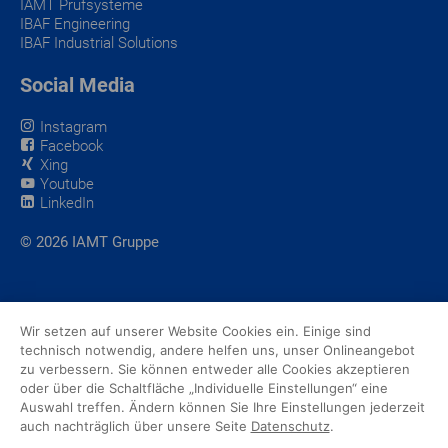
IAMT Prüfsysteme
IBAF Engineering
IBAF Industrial Solutions
Social Media
Instagram
Facebook
Xing
Youtube
LinkedIn
© 2026 IAMT Gruppe
Wir setzen auf unserer Website Cookies ein. Einige sind
technisch notwendig, andere helfen uns, unser Onlineangebot
zu verbessern. Sie können entweder alle Cookies akzeptieren
oder über die Schaltfläche „Individuelle Einstellungen“ eine
Auswahl treffen. Ändern können Sie Ihre Einstellungen jederzeit
auch nachträglich über unsere Seite
Datenschutz
.