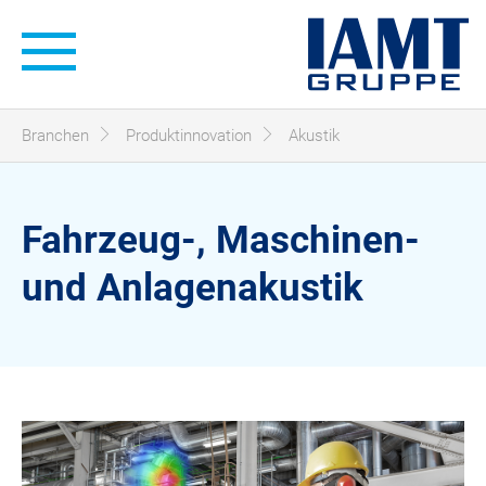
Hauptnavigation
Sie sind hier:
Branchen
Produktinnovation
Akustik
Fahrzeug-, Maschinen-
und Anlagenakustik