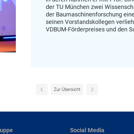
der TU München zwei Wissenschaft
der Baumaschinenforschung ei
seinen Vorstandskollegen verlieh
VDBUM-Förderpreises und den So
Zur Übersicht
←
→
ruppe
Social Media