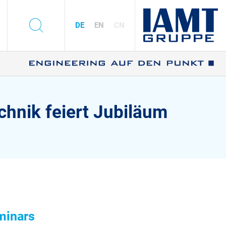
s
DE
EN
CN
hnik feiert Jubiläum
minars