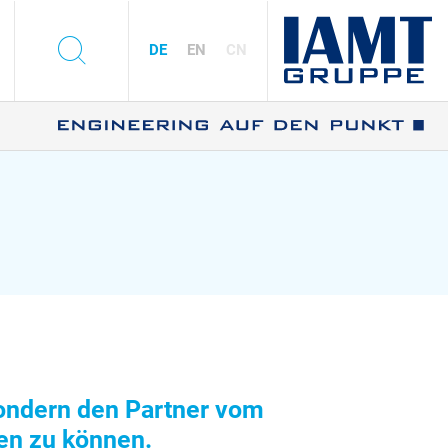
s
DE
EN
CN
, sondern den Partner vom
zen zu können.